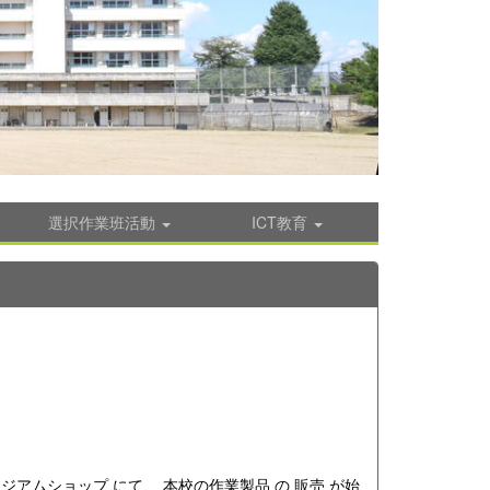
選択作業班活動
ICT教育
ュージアムショップ にて、 本校の作業製品 の 販売 が始