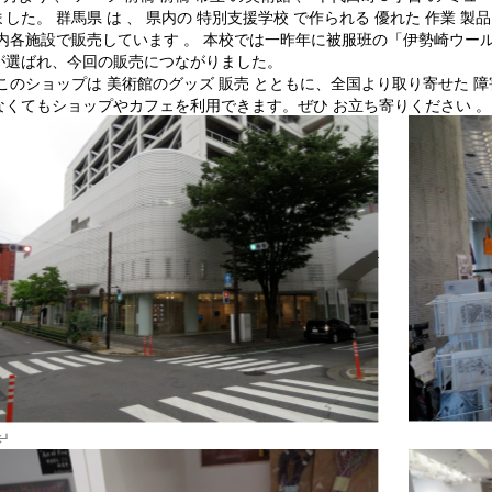
した。 群馬県 は 、 県内の 特別支援学校 で作られる 優れた 作業 製
県内各施設で販売しています 。 本校では一昨年に被服班の「伊勢崎ウ
が選ばれ、今回の販売につながりました。
 このショップは 美術館のグッズ 販売 とともに、全国より取り寄せた 障
なくてもショップやカフェを利用できます。ぜひ お立ち寄りください 。