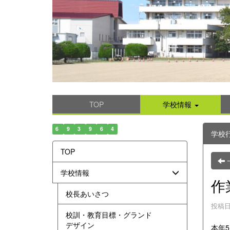
TOP
学校情報
6
9
3
9
6
4
学校
TOP
学校情報
作
校長あいさつ
投稿日時
校訓・教育目標・グランド
デザイン
本年5