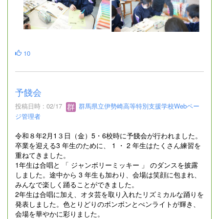
10
予餞会
投稿日時 : 02/17
群馬県立伊勢崎高等特別支援学校Webペー
ジ管理者
令和８年2月1３日（金）5・6校時に予餞会が行われました。
卒業を迎える3 年生のために、 1 ・ 2 年生はたくさん練習を
重ねてきました。
1年生は合唱と 「 ジャンボリーミッキー 」 のダンスを披露
しました。途中から 3 年生も加わり、会場は笑顔に包まれ、
みんなで楽しく踊ることができました。
2年生は合唱に加え、オタ芸を取り入れたリズミカルな踊りを
発表しました。色とりどりのボンボンとぺンライトが輝き、
会場を華やかに彩りました。