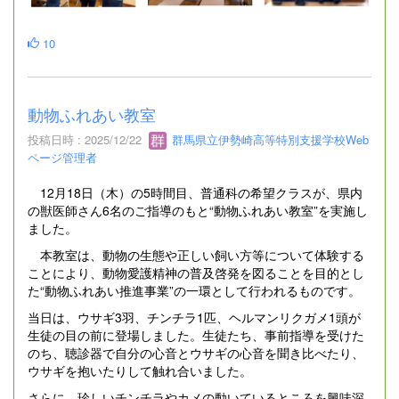
10
動物ふれあい教室
投稿日時 : 2025/12/22
群馬県立伊勢崎高等特別支援学校Web
ページ管理者
12月18日（木）の5時間目、普通科の希望クラスが、県内
の獣医師さん6名のご指導のもと“動物ふれあい教室”を実施し
ました。
本教室は、動物の生態や正しい飼い方等について体験する
ことにより、動物愛護精神の普及啓発を図ることを目的とし
た“動物ふれあい推進事業”の一環として行われるものです。
当日は、ウサギ3羽、チンチラ1匹、ヘルマンリクガメ1頭が
生徒の目の前に登場しました。生徒たち、事前指導を受けた
のち、聴診器で自分の心音とウサギの心音を聞き比べたり、
ウサギを抱いたりして触れ合いました。
さらに、珍しいチンチラやカメの動いているところを興味深