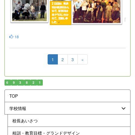
18
1
2
3
»
6
9
3
8
2
1
TOP
学校情報
校長あいさつ
校訓・教育目標・グランドデザイン