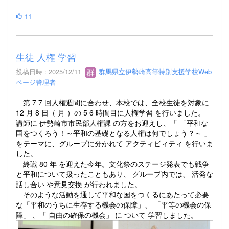
11
生徒 人権 学習
投稿日時 : 2025/12/11
群馬県立伊勢崎高等特別支援学校Web
ページ管理者
第 7 7 回人権週間に合わせ、本校では、全校生徒を対象に
12 月 8 日（ 月 ）の 5 6 時間目に人権学習 を行いました。
講師に 伊勢崎市市民部人権課 の方をお迎えし、「 「平和な
国をつくろう！～平和の基礎となる人権は何でしょう？～ 」
をテーマに、グループに分かれて アクティビィティ を行いま
した。
終戦 80 年 を迎えた今年。文化祭のステージ発表でも戦争
と平和について扱ったこともあり、 グループ内では、 活発な
話し合い や意見交換 が行われました。
そのような活動を通して平和な国をつくるにあたって必要
な「平和のうちに生存する機会の保障」、 「平等の機会の保
障」 、「 自由の確保の機会」 に ついて 学習しました。