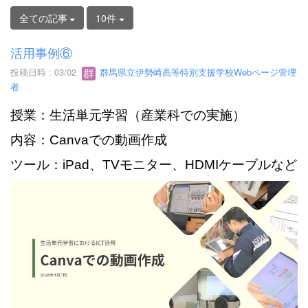
全ての記事
10件
活用事例⑥
投稿日時 : 03/02
群馬県立伊勢崎高等特別支援学校Webページ管理
者
授業：生活単元学習（産業科での実施）
内容：Canvaでの動画作成
ツール：iPad、TVモニター、HDMIケーブルなど