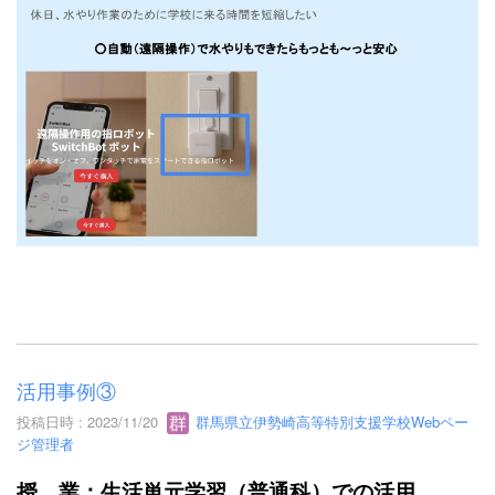
活用事例③
投稿日時 : 2023/11/20
群馬県立伊勢崎高等特別支援学校Webペー
ジ管理者
授 業：生活単元学習（普通科）での活用