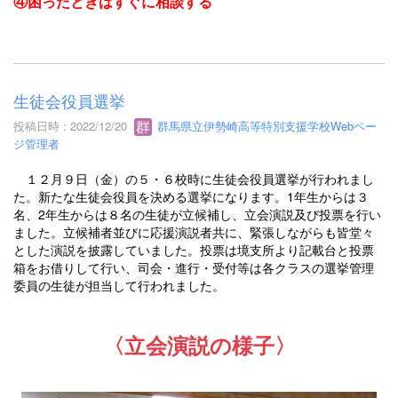
④困ったときはすぐに相談する
生徒会役員選挙
投稿日時 : 2022/12/20
群馬県立伊勢崎高等特別支援学校Webペー
ジ管理者
１２月９日（金）の５・６校時に生徒会役員選挙が行われまし
た。新たな生徒会役員を決める選挙になります。1年生からは３
名、2年生からは８名の生徒が立候補し、立会演説及び投票を行い
ました。立候補者並びに応援演説者共に、緊張しながらも皆堂々
とした演説を披露していました。投票は境支所より記載台と投票
箱をお借りして行い、司会・進行・受付等は各クラスの選挙管理
委員の生徒が担当して行われました。
〈立会演説の様子〉