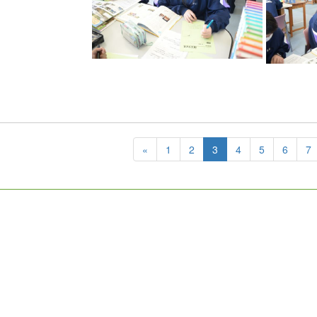
«
1
2
3
4
5
6
7