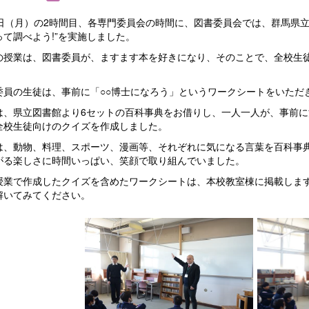
2日（月）の2時間目、各専門委員会の時間に、図書委員会では、群馬県立
って調べよう!”を実施しました。
授業は、図書委員が、ますます本を好きになり、そのことで、全校生徒
委員の生徒は、事前に「○○博士になろう」というワークシートをいただ
は、県立図書館より6セットの百科事典をお借りし、一人一人が、事前
全校生徒向けのクイズを作成しました。
は、動物、料理、スポーツ、漫画等、それぞれに気になる言葉を百科事
がる楽しさに時間いっぱい、笑顔で取り組んでいました。
授業で作成したクイズを含めたワークシートは、本校教室棟に掲載しま
解いてみてください。