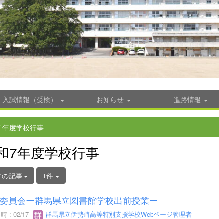
入試情報（受検）
お知らせ
進路情報
７年度学校行事
和7年度学校行事
ての記事
1件
委員会ー群馬県立図書館学校出前授業ー
 : 02/17
群馬県立伊勢崎高等特別支援学校Webページ管理者