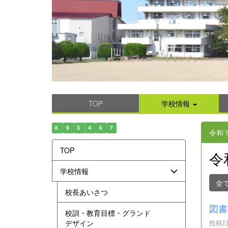
TOP
学校情報
6
9
3
4
6
7
令和
TOP
令
学校情報
全
校長あいさつ
図書
校訓・教育目標・グランド
デザイン
投稿日時