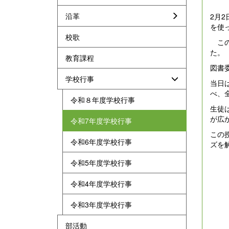
沿革
2月
を使
校歌
この
た。
教育課程
図書
学校行事
当日
べ、
令和８年度学校行事
生徒
が広
令和7年度学校行事
この
令和6年度学校行事
ズを
令和5年度学校行事
令和4年度学校行事
令和3年度学校行事
部活動