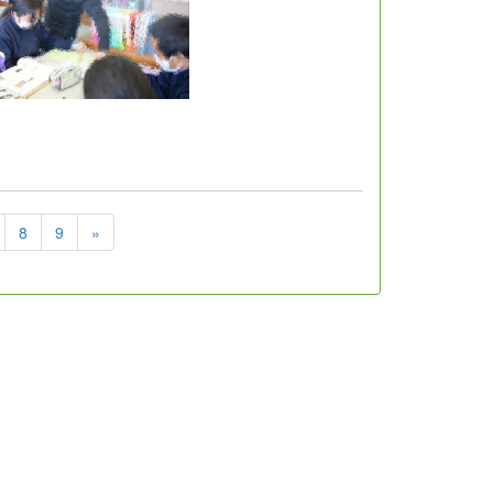
8
9
»