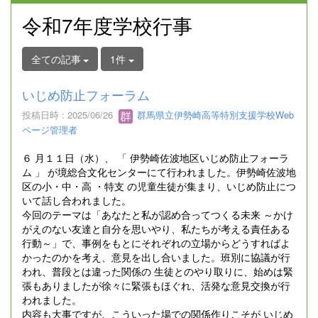
令和7年度学校行事
全ての記事
1件
いじめ防止フォーラム
投稿日時 : 2025/06/26
群馬県立伊勢崎高等特別支援学校Web
ページ管理者
６ 月１１日（水）、 「 伊勢崎佐波地区いじめ防止フォーラ
ム 」 が境総合文化センターにて行われました。伊勢崎佐波地
区の小・中・高 ・特支 の児童生徒が集まり、いじめ防止につ
いて話し合われました。
今回のテーマは「あなたと私が認め合ってつくる未来 ～かけ
がえのない友達と自分を思いやり、私たちが考える責任ある
行動～」で、事例をもとにそれぞれの立場からどうすればよ
かったのかを考え、意見を出し合いました。班別に協議が行
われ、普段とは違った関係の 生徒とのやり取りに、始めは緊
張もありましたが徐々に緊張もほぐれ、活発な意見交換が行
われました。
内容も大事ですが、こういった場での関係作りこそが いじめ